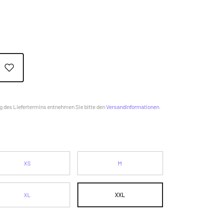
g des Liefertermins entnehmen Sie bitte den
Versandinformationen
.
XS
M
XL
XXL