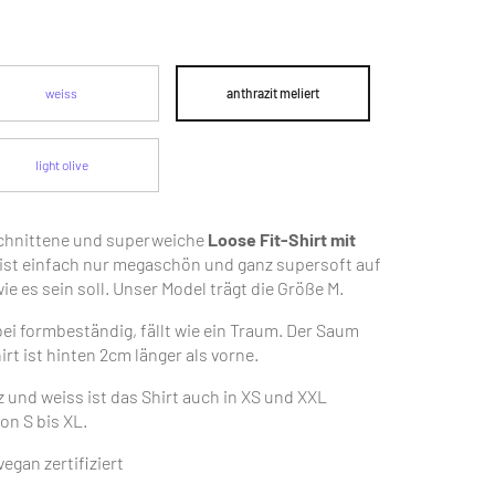
weiss
anthrazit meliert
light olive
schnittene und superweiche
Loose Fit-Shirt mit
ist einfach nur megaschön und ganz supersoft auf
ie es sein soll. Unser Model trägt die Größe M.
ei formbeständig, fällt wie ein Traum. Der Saum
irt ist hinten 2cm länger als vorne.
nd weiss ist das Shirt auch in XS und XXL
on S bis XL.
gan zertifiziert