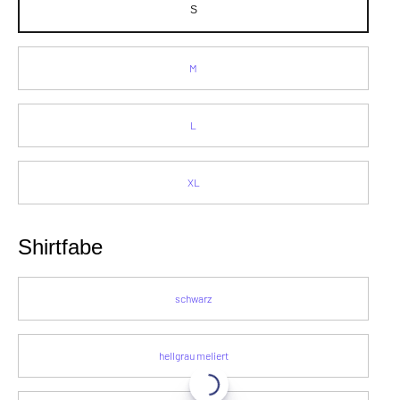
S
M
L
XL
Shirtfabe
schwarz
hellgrau meliert